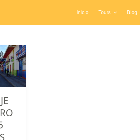
Inicio
Tours
Blog
JE
ERO
5
S