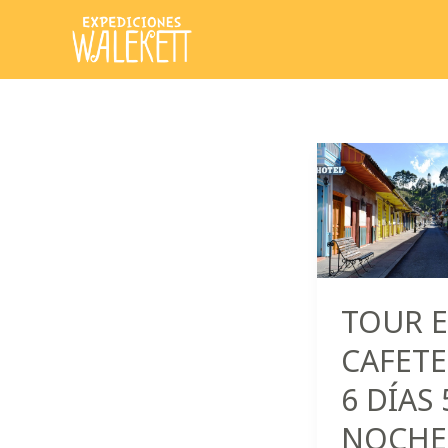
Ir
al
contenido
TOUR E
CAFET
6 DÍAS 
NOCHE