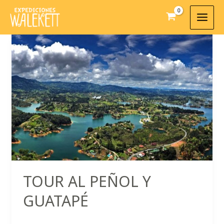
Ir
al
contenido
TOUR AL PEÑOL Y
GUATAPÉ