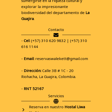
sumergirse en la riqueza cultural y
explorar la impresionante
biodiversidad del departamento de
La
Guajira
.
Contacto
-
Cel:
(+57) 310 620 9832 | (+57) 310
616 1144
-
Email:
reservaswalekett@gmail.com
-
Dirección:
Calle 3B # 1C - 20
Riohacha, La Guajira, Colombia.
-
RNT 52167
Servicios
Reserva en nuestro
Hostal Liwa